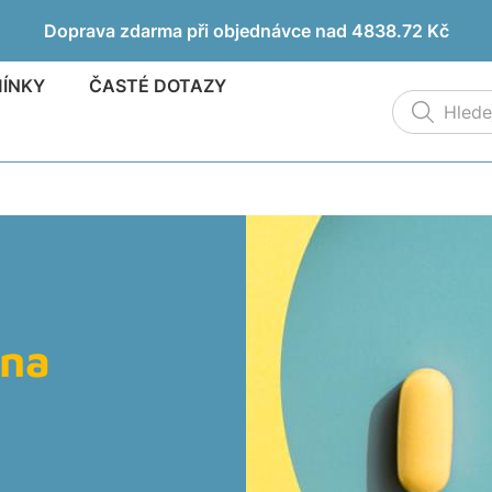
Doprava zdarma při objednávce nad 4838.72 Kč
MÍNKY
ČASTÉ DOTAZY
ká Viagra
V
rna
á Cialis
Ci