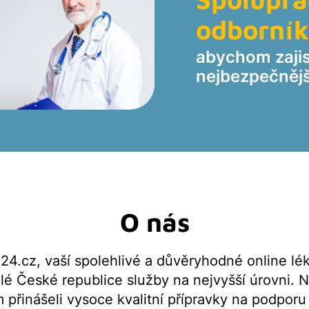
odborní
abychom zajist
nejbezpečnější
O nás
.cz, vaší spolehlivé a důvěryhodné online léká
é České republice služby na nejvyšší úrovni. N
přinášeli vysoce kvalitní přípravky na podporu