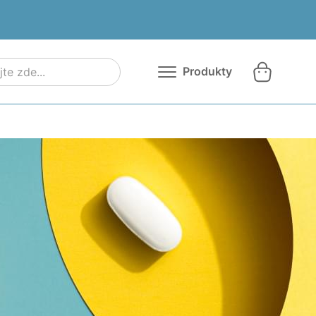
Produkty
iagra Originál
alis Originál