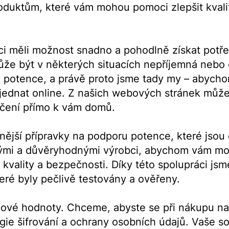
oduktům, které vám mohou pomoci zlepšit kvalit
zníci měli možnost snadno a pohodlně získat potř
e být v některých situacích nepříjemná nebo č
 potence, a právě proto jsme tady my – abycho
bjednat online. Z našich webových stránek může
učení přímo k vám domů.
nnější přípravky na podporu potence, které jso
mi a důvěryhodnými výrobci, abychom vám mohl
y kvality a bezpečnosti. Díky této spolupráci j
které byly pečlivě testovány a ověřeny.
ové hodnoty. Chceme, abyste se při nákupu na na
gie šifrování a ochrany osobních údajů. Vaše 