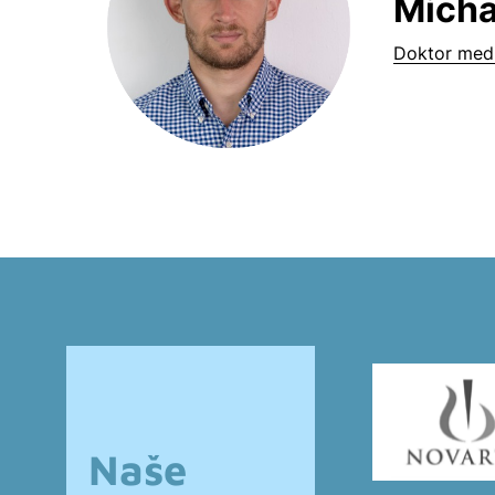
Micha
Doktor medi
Naše