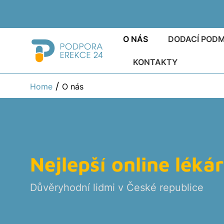
O NÁS
DODACÍ POD
KONTAKTY
/
Home
O nás
Generic
Nejlepší online léká
Generick
Důvěryhodní lidmi v České republice