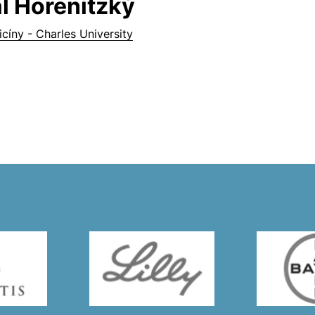
l Horenitzký
cíny - Charles University