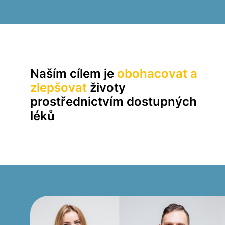
Generic
Kamagra
Naším cílem je
obohacovat a
zlepšovat
životy
prostřednictvím dostupných
léků