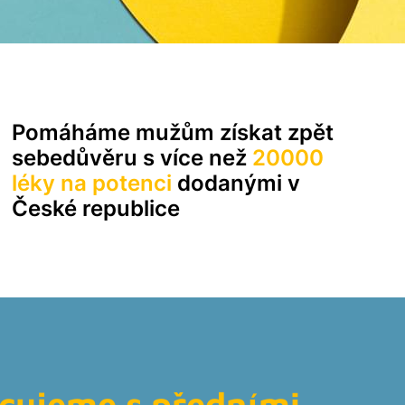
evitra Originál
amagra
Pomáháme mužům získat zpět
sebedůvěru s více než
20000
léky na potenci
dodanými v
České republice
cujeme s předními