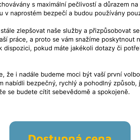
hovávány s maximální pečlivostí a důrazem na di
ou v naprostém bezpečí a budou používány pouz
tále zlepšovat naše služby a přizpůsobovat se
aší práce, a proto se vám snažíme poskytnout ne
k dispozici, pokud máte jakékoli dotazy či potř
, že i nadále budeme moci být vaší první volb
nabídli bezpečný, rychlý a pohodlný způsob, j
, že se budete cítit sebevědomě a spokojeně.
Dostupná cena