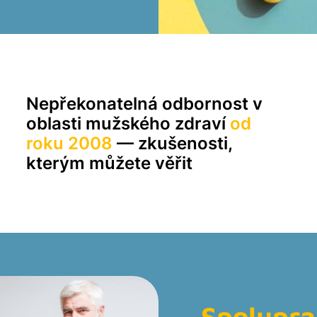
ká Levitra
L
 Oral Jelly
K
Nepřekonatelná odbornost v
oblasti mužského zdraví
od
roku 2008
— zkušenosti,
kterým můžete věřit
Spolupra