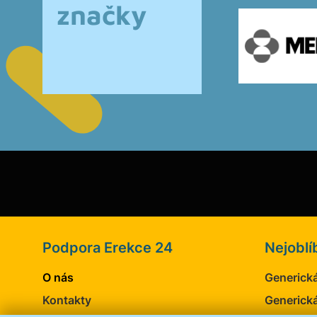
značky
Podpora Erekce 24
Nejoblí
O nás
Generická
Kontakty
Generická